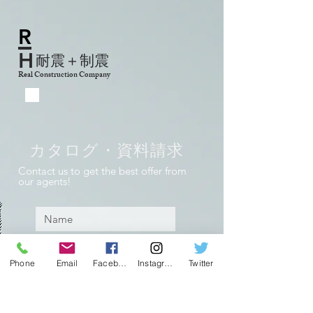
R
H
耐震＋制震
Real Construction Company
​カタログ・資料請求
Contact us to get the best offer from
our agents!
Phone
Email
Facebook
Instagram
Twitter