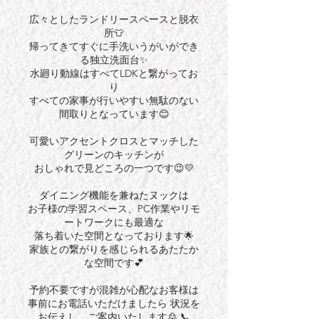
広々としたランドリースペースと脱衣
所👕
帰ってきてすぐに手洗いうがいができ
る独立洗面台✨
水廻り動線はすべてLDKと繋がってお
り
すべての家事が行いやすい無駄のない
間取りとなっています😊
可愛いアクセントクロスとマッチした
グリーンのキッチンが
おしゃれで見どころの一つです😉💛
ダイニング機能を兼ねたヌックは
お子様の学習スペース、PC作業やリモ
ートワークにも最適な
落ち着いた空間となっております🌟
家族との繋がりを感じられるあたたか
な空間です💕
予約不要ですが混雑が心配なお客様は
事前にお電話いただけましたら 状況を
お伝えし、ご案内いたします🙎 📞